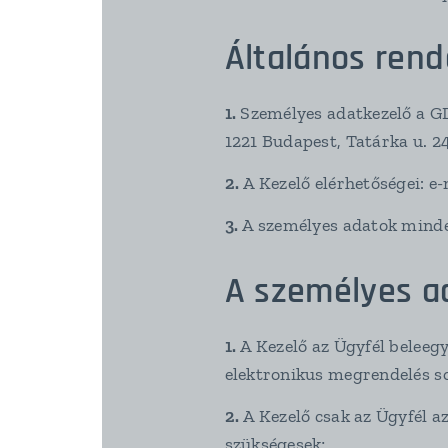
Általános ren
1.
Személyes adatkezelő a G
1221 Budapest, Tatárka u. 24
2.
A Kezelő elérhetőségei: e
3.
A személyes adatok minde
A személyes a
1.
A Kezelő az Ügyfél beleeg
elektronikus megrendelés so
2.
A Kezelő csak az Ügyfél az
szükségesek;