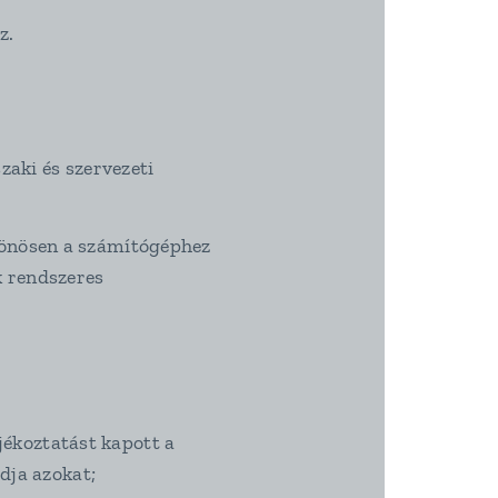
z.
aki és szervezeti
ülönösen a számítógéphez
k rendszeres
jékoztatást kapott a
dja azokat;