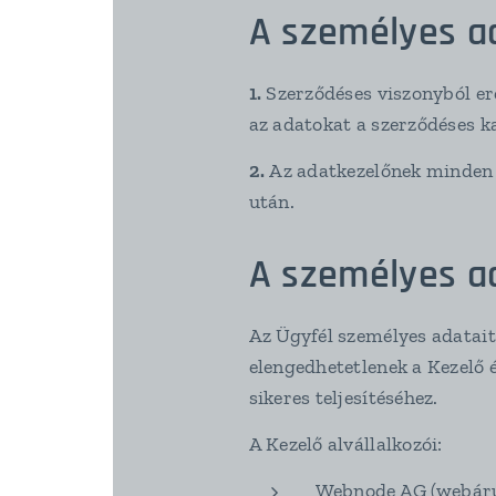
A személyes a
1.
Szerződéses viszonyból ere
az adatokat a szerződéses k
2.
Az adatkezelőnek minden s
után.
A személyes ad
Az Ügyfél személyes adatait 
elengedhetetlenek a Kezelő 
sikeres teljesítéséhez.
A Kezelő alvállalkozói:
Webnode AG (webáru