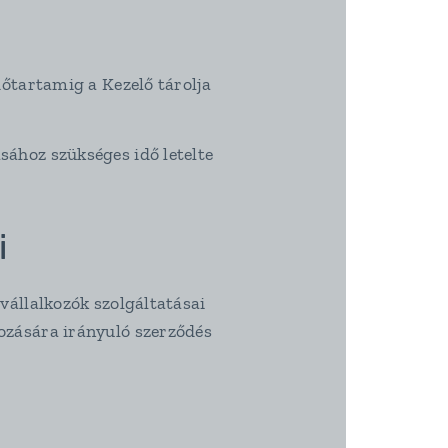
dőtartamig a Kezelő tárolja
sához szükséges idő letelte
i
lvállalkozók szolgáltatásai
gozására irányuló szerződés