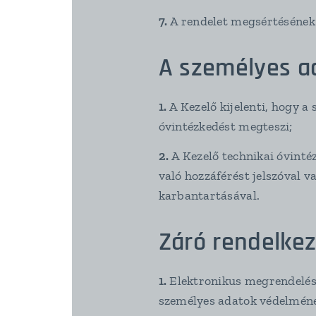
7.
A rendelet megsértésének 
A személyes a
1.
A Kezelő kijelenti, hogy 
óvintézkedést megteszi;
2.
A Kezelő technikai óvinté
való hozzáférést jelszóval v
karbantartásával.
Záró rendelke
1.
Elektronikus megrendelés 
személyes adatok védelméne