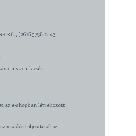
S Kft., (26169756-2-43,
;
tására vonatkozik.
et az e-shopban létrehozott
 szerződés teljesítéséhez