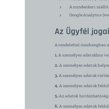
A mindenkori szállí
Google Analytics (we
Az Ügyfél joga
A rendelettel összhangban a
1.
A személyes adatokhoz val
2.
A személyes adatok helyes
3.
A személyes adatok törlés
4.
A személyes adatok feldol
5.
Az adatok hordozhatóságá
6.
A személyes adatok feldo