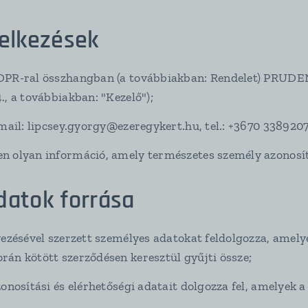
delkezések
DPR-ral összhangban (a továbbiakban: Rendelet) PRUDEN
., a továbbiakban: "Kezelő");
-mail: lipcsey.gyorgy@ezeregykert.hu, tel.: +3670 3389207
n olyan információ, amely természetes személy azonosí
datok forrása
yezésével szerzett személyes adatokat feldolgozza, amely
rán kötött szerződésen keresztül gyűjti össze;
onosítási és elérhetőségi adatait dolgozza fel, amelyek a