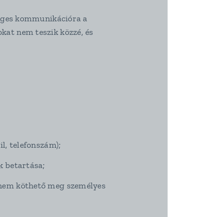
kséges kommunikációra a
okat nem teszik közzé, és
il, telefonszám);
k betartása;
s nem köthető meg személyes