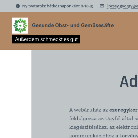
Nyitvatartás: hétköznaponként 8-18-ig.
lipcsey.gyorgy@
Gesunde Obst- und Gemüsesäfte
Außerdem schmeckt es gut
Ad
A webáruház az
ezeregyker
feldolgozza az Ügyfél által 
kiegészítéséhez, az elektro
kommunikációhoz a törvény á