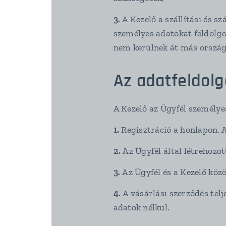
3.
A Kezelő a szállítási és 
személyes adatokat feldolgo
nem kerülnek át más orszá
Az adatfeldolg
A Kezelő az Ügyfél személyes
1.
Regisztráció a honlapon. 
2.
Az Ügyfél által létrehozot
3.
Az Ügyfél és a Kezelő köz
4.
A vásárlási szerződés te
adatok nélkül.