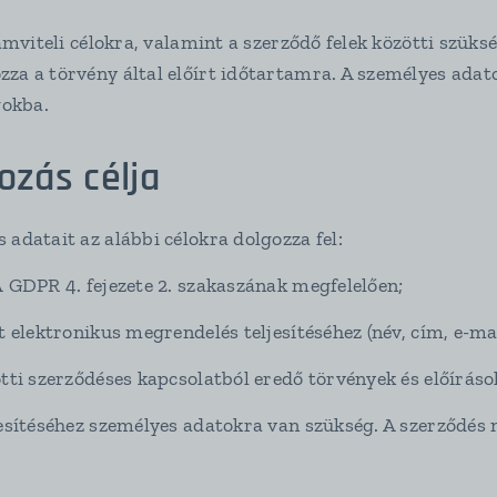
számviteli célokra, valamint a szerződő felek közötti szü
zza a törvény által előírt időtartamra. A személyes adat
gokba.
ozás célja
 adatait az alábbi célokra dolgozza fel:
A GDPR 4. fejezete 2. szakaszának megfelelően;
t elektronikus megrendelés teljesítéséhez (név, cím, e-ma
ötti szerződéses kapcsolatból eredő törvények és előíráso
ljesítéséhez személyes adatokra van szükség. A szerződé