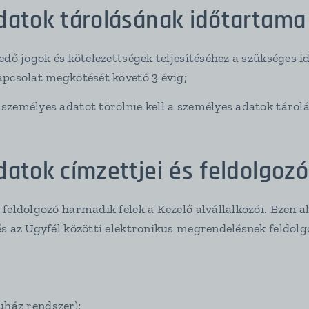
datok tárolásának időtartama
dő jogok és kötelezettségek teljesítéséhez a szükséges i
apcsolat megkötését követő 3 évig;
zemélyes adatot törölnie kell a személyes adatok tárolá
atok címzettjei és feldolgozó
feldolgozó harmadik felek a Kezelő alvállalkozói. Ezen a
és az Ügyfél közötti elektronikus megrendelésnek feldol
ház rendszer);