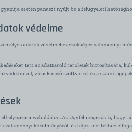
gyanúja esetén panaszt nyújt be a felügyeleti hatóságho
datok védelme
a személyes adatok védelméhez szükséges valamennyi műsz
zkedéseket tett az adattároló területek biztosítására, k
aló védelmével, víruskereső szoftverrel és a számítógépe
zések
elhelyezése a weboldalon. Az Ügyfél megerősíti, hogy tá
k valamennyi körülményéről, és teljes mértékben elfoga