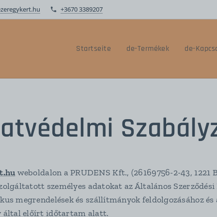
ezeregykert.hu
+3670 3389207
Startseite
de-Termékek
de-Kapcs
atvédelmi Szabály
t.hu
weboldalon a PRUDENS Kft., (26169756-2-43, 1221 Bu
szolgáltatott személyes adatokat az Általános Szerződési F
nikus megrendelések és szállítmányok feldolgozásához és
ltal előírt időtartam alatt.