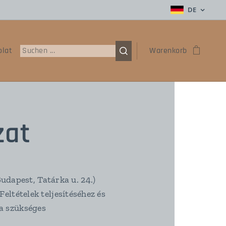
DE
olat
Warenkorb
zat
dapest, Tatárka u. 24.)
eltételek teljesítéséhez és
 a szükséges