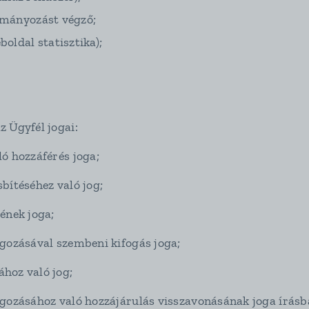
tmányozást végző;
boldal statisztika);
i
z Ügyfél jogai:
ó hozzáférés joga;
bítéséhez való jog;
ének joga;
gozásával szembeni kifogás joga;
hoz való jog;
lgozásához való hozzájárulás visszavonásának joga írásb