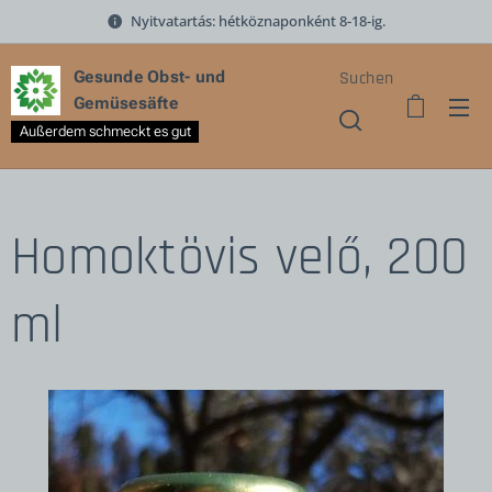
Nyitvatartás: hétköznaponként 8-18-ig.
Gesunde Obst- und
Suchen
Gemüsesäfte
Außerdem schmeckt es gut
Homoktövis velő, 200
ml