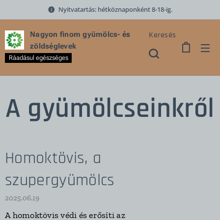
Nyitvatartás: hétköznaponként 8-18-ig.
Keresés
Nagyon finom gyümölcs- és
zöldséglevek
Ráadásul egészséges
A gyümölcseinkről
Homoktövis, a
szupergyümölcs
2025.06.19
A homoktövis védi és erősíti az