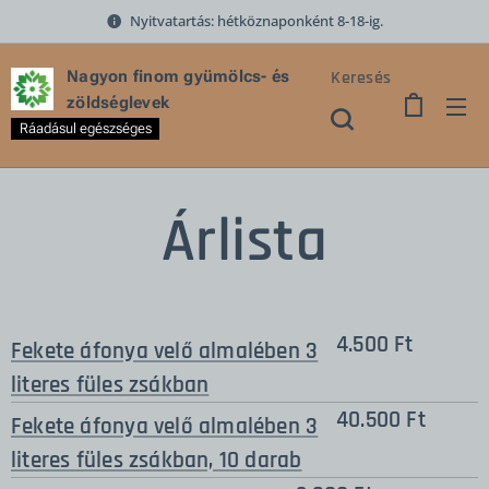
Nyitvatartás: hétköznaponként 8-18-ig.
Keresés
Nagyon finom gyümölcs- és
zöldséglevek
Ráadásul egészséges
Árlista
4.500 Ft
Fekete áfonya velő almalében 3
literes füles zsákban
40.500 Ft
Fekete áfonya velő almalében 3
literes füles zsákban, 10 darab