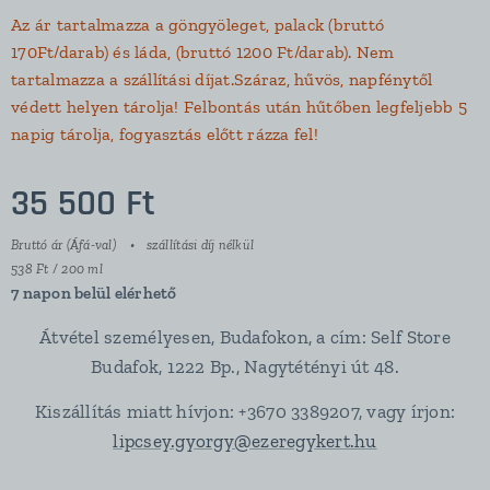
Az ár tartalmazza a göngyöleget, palack (bruttó
170Ft/darab) és láda, (bruttó 1200 Ft/darab). Nem
tartalmazza a szállítási díjat.Száraz, hűvös, napfénytől
védett helyen tárolja! Felbontás után hűtőben legfeljebb 5
napig tárolja, fogyasztás előtt rázza fel!
35 500
Ft
Bruttó ár (Áfá-val)
szállítási díj nélkül
538 Ft / 200 ml
7 napon belül elérhető
Átvétel személyesen, Budafokon, a cím: Self Store
Budafok, 1222 Bp., Nagytétényi út 48.
Kiszállítás miatt hívjon: +3670 3389207, vagy írjon:
lipcsey.gyorgy@ezeregykert.hu