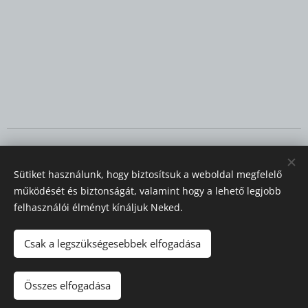
© 2023 Minden jog fenntartva
Sütiket használunk, hogy biztosítsuk a weboldal megfelelő
Sütik
működését és biztonságát, valamint hogy a lehető legjobb
felhasználói élményt kínáljuk Neked.
Nyelvek
Magyar
Deutsch
Csak a legszükségesebbek elfogadása
Kosárba
Összes elfogadása