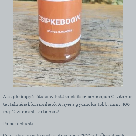
A csipkebogyó jótékony hatása elsősorban magas C-vitamin
tartalmának köszönhető. A nyers gyümölcs több, mint 500
mg C-vitamint tartalmaz!
Palackonként:
Csipkebogyó velő rostos almalében (200 ml).
Összetevők: