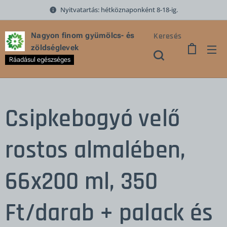
Nyitvatartás: hétköznaponként 8-18-ig.
Keresés
Nagyon finom gyümölcs- és
zöldséglevek
Ráadásul egészséges
Csipkebogyó velő
rostos almalében,
66x200 ml, 350
Ft/darab + palack és