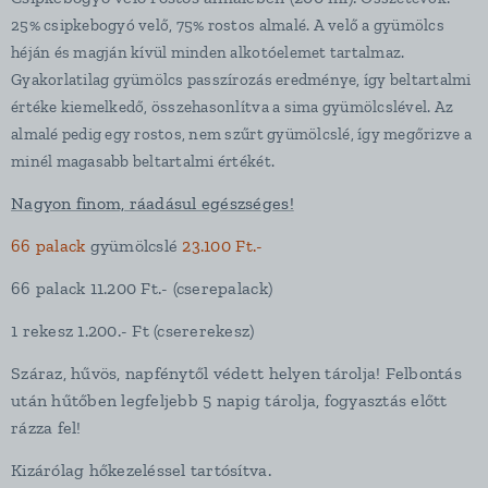
25% csipkebogyó velő, 75% rostos almalé. A velő a gyümölcs
héján és magján kívül minden alkotóelemet tartalmaz.
Gyakorlatilag gyümölcs passzírozás eredménye, így beltartalmi
értéke kiemelkedő, összehasonlítva a sima gyümölcslével. Az
almalé pedig egy rostos, nem szűrt gyümölcslé, így megőrizve a
minél magasabb beltartalmi értékét.
Nagyon finom, ráadásul egészséges!
66 palack
gyümölcslé
23.100 Ft.-
66 palack 11.200 Ft.- (cserepalack)
1 rekesz 1.200.- Ft (csererekesz)
Száraz, hűvös, napfénytől védett helyen tárolja! Felbontás
után hűtőben legfeljebb 5 napig tárolja, fogyasztás előtt
rázza fel!
Kizárólag hőkezeléssel tartósítva.