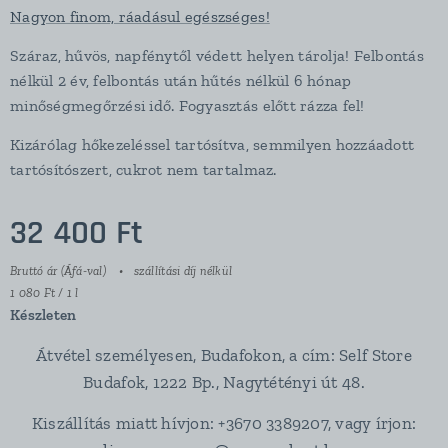
Nagyon finom, ráadásul egészséges!
Száraz, hűvös, napfénytől védett helyen tárolja! Felbontás
nélkül 2 év, felbontás után hűtés nélkül 6 hónap
minőségmegőrzési idő. Fogyasztás előtt rázza fel!
Kizárólag hőkezeléssel tartósítva, semmilyen hozzáadott
tartósítószert, cukrot nem tartalmaz.
32 400
Ft
Bruttó ár (Áfá-val)
szállítási díj nélkül
1 080 Ft / 1 l
Készleten
Átvétel személyesen, Budafokon, a cím: Self Store
Budafok, 1222 Bp., Nagytétényi út 48.
Kiszállítás miatt hívjon: +3670 3389207, vagy írjon: