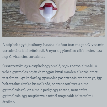
A csipkebogyó jótékony hatása elsősorban magas C-vitamin
tartalmának köszönhető. A nyers gyümölcs több, mint 500
mg C-vitamint tartalmaz!
Összetevők: 25% csipkebogyó velő, 75% rostos almalé.
A
velő a gyümölcs héján és magján kívül minden alkotóelemet
tartalmaz. Gyakorlatilag gyümölcs passzírozás eredménye, így
beltartalmi értéke kiemelkedő, összehasonlítva a sima
gyümölcslével. Az almalé pedig egy rostos, nem szűrt
gyümölcslé, így megőrizve a minél magasabb beltartalmi
értékét.