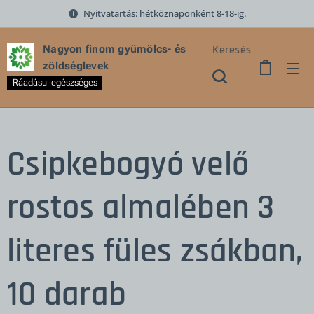
Nyitvatartás: hétköznaponként 8-18-ig.
Keresés
Nagyon finom gyümölcs- és
zöldséglevek
Ráadásul egészséges
Csipkebogyó velő
rostos almalében 3
literes füles zsákban,
10 darab