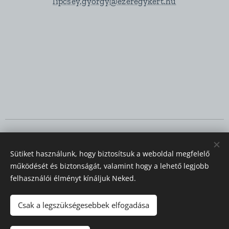
lipcsey.gyorgy@ezeregykert.hu
© 2023 Minden jog fenntartva
Sütiket használunk, hogy biztosítsuk a weboldal megfelelő
Sütik
működését és biztonságát, valamint hogy a lehető legjobb
felhasználói élményt kínáljuk Neked.
Nyelvek
Magyar
Deutsch
Csak a legszükségesebbek elfogadása